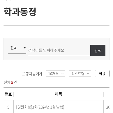
학과동정
검색
적용
공지 숨기기
전체
5
건
번호
제목
 목록
5
[경원회보]3회(2024년 3월 발행)
202