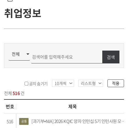
취업정보
검색
적용
공지 숨기기
전체
516
건
번호
제목
 목록
[과기부•NIA] 2026 KQIC 양자 인턴십 5기 인턴사원 모집(~8/14)
516
공통