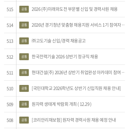
2026 (주)미래와도전 부문별 신입 및 경력사원 채용
515
공통
2026년 경기청년 맞춤형 채용지원 서비스 1기 참여자 모집
514
공통
㈜고도기술 신입/경력 채용공고
513
공통
한국전력기술 2026 상반기 정규직 채용
512
공통
현대건설(주) 2026년 상반기 취업완성 아카데미 참여 학생 모집
511
공통
[국민대학교 2026학년도 상반기 신입직원 채용 안내]
510
공통
원자력 생태계 박람회 개최 ( 12.29 )
509
공통
[코리안리재보험] 원자력 경력사원 채용 예정 안내
508
공통